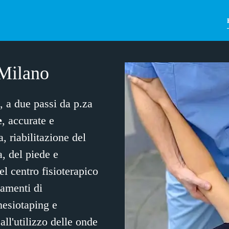
 Milano
, a due passi da p.za
e
, accurate e
a
,
riabilitazione del
a
, del
piede
e
el centro fisioterapico
ttamenti di
nesiotaping
e
 all'utilizzo delle
onde