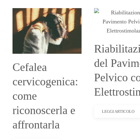
Riabilitaz
del Pavim
Cefalea
Pelvico c
cervicogenica:
Elettrost
come
riconoscerla e
LEGGI ARTICOLO
affrontarla