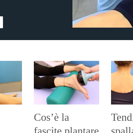
Cos’è la
Tend
fascite plantare
spall