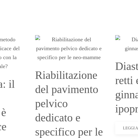
Diast
Riabilitazione
retti 
: il
del pavimento
ginna
pelvico
ipop
 è
dedicato e
ce
specifico per le
LEGGI 