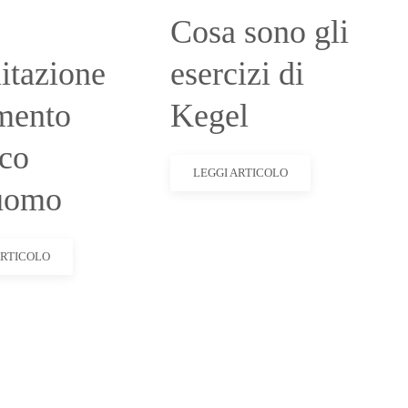
Cosa sono gli
litazione
esercizi di
mento
Kegel
ico
LEGGI ARTICOLO
'uomo
ARTICOLO