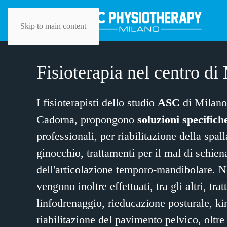
Skip to main content
Fisioterapia nel centro di
I fisioterapisti dello studio
ASC
di Milano
Cadorna, propongono
soluzioni specifich
professionali, per
riabilitazione della spall
ginocchio
,
trattamenti per il mal di schien
dell'
articolazione temporo-mandibolare
. N
vengono inoltre effettuati, tra gli altri, tra
linfodrenaggio
,
rieducazione posturale
,
ki
riabilitazione del pavimento pelvico
, oltre