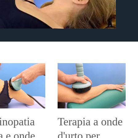
inopatia
Terapia a onde
a e onde
d'urto per