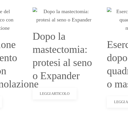
Dopo la
ione
Eserc
mastectomia:
ento
dopo
protesi al seno
on
quad
o Expander
imolazione
o ma
LEGGI ARTICOLO
LEGGI 