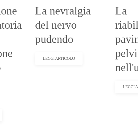
ione
La nevralgia
La
toria
del nervo
riabi
pudendo
pavi
one
pelv
LEGGI ARTICOLO
o
nell
LEGGI 