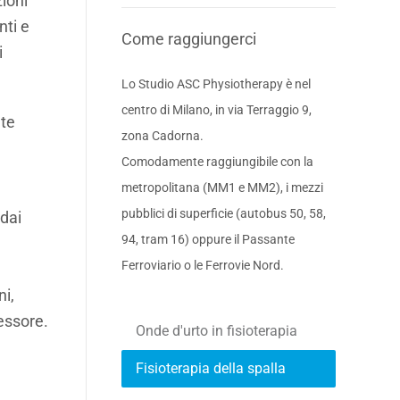
zioni
nti e
Come raggiungerci
i
Lo Studio ASC Physiotherapy è nel
centro di Milano, in via Terraggio 9,
nte
zona Cadorna.
Comodamente raggiungibile con la
metropolitana (MM1 e MM2), i mezzi
pubblici di superficie (autobus 50, 58,
 dai
94, tram 16) oppure il Passante
Ferroviario o le Ferrovie Nord.
ni,
pessore.
Onde d'urto in fisioterapia
Fisioterapia della spalla