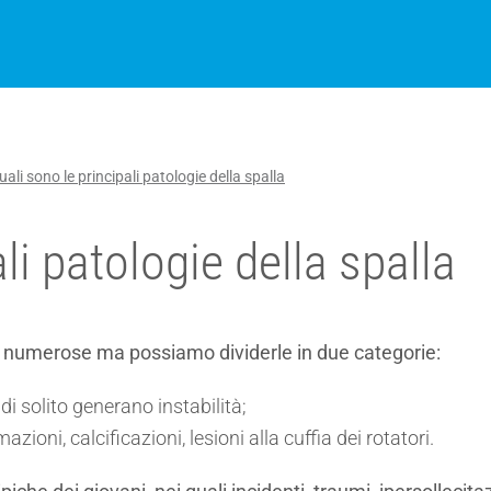
uali sono le principali patologie della spalla
li patologie della spalla
ono numerose ma possiamo dividerle in due categorie:
i solito generano instabilità;
ioni, calcificazioni, lesioni alla cuffia dei rotatori.