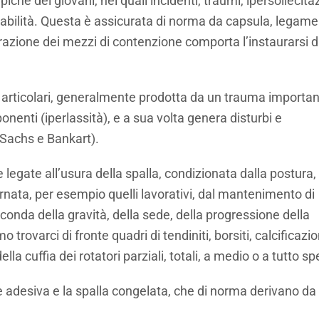
he dei giovani, nei quali incidenti, traumi, ipersollecita
abilità. Questa è assicurata di norma da capsula, legame
razione dei mezzi di contenzione comporta l’instaurarsi d
i articolari, generalmente prodotta da un trauma importa
nenti (iperlassità), e a sua volta genera disturbi e
-Sachs e Bankart).
legate all’usura della spalla, condizionata dalla postura,
ornata, per esempio quelli lavorativi, dal mantenimento di
econda della gravità, della sede, della progressione della
trovarci di fronte quadri di tendiniti, borsiti, calcificazio
a cuffia dei rotatori parziali, totali, a medio o a tutto s
e adesiva e la spalla congelata, che di norma derivano da