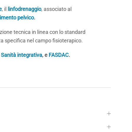
e
, il
linfodrenaggio
, associato al
vimento pelvico
.
zione tecnica in linea con lo standard
a specifica nel campo fisioterapico.
a Sanità integrativa
, e
FASDAC
.