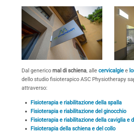
Dal generico
mal di schiena
, alle
cervicalgie
e
l
dello studio fisioterapico ASC Physiotherapy sa
attraverso:
Fisioterapia e riabilitazione della spalla
Fisioterapia e riabilitazione del ginocchio
Fisioterapia e riabilitazione della caviglia e 
Fisioterapia della schiena e del collo