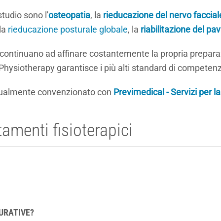
studio sono l'
osteopatia
, la
rieducazione del nervo faccial
lla
rieducazione posturale globale
, la
riabilitazione del pa
ti, continuano ad affinare costantemente la propria prepara
hysiotherapy garantisce i più alti standard di competenz
ttualmente convenzionato con
Previmedical - Servizi per l
amenti fisioterapici
URATIVE?