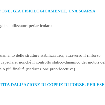
ONE, GIÀ FISIOLOGICA­MENTE, UNA SCARSA
i stabilizzatori periarticolari:
a­mento delle strutture stabilizzatrici, attraverso il rinforzo
o capsulare, nonché il controllo statico-dinamico dei motori de
o più finalità (rieducazione propriocettiva).
ITA DALL’AZIONE DI COPPIE DI FORZE, PER ES