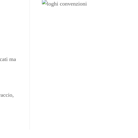
icati ma
raccio,