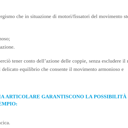
gi­smo che in situazione di motori/fissatori del movimento ste
noso;
tazione.
ciò tener conto dell’azione delle coppie, senza escludere il 
il delicato equilibrio che consente il movimento armonioso e
A ARTICOLARE GARANTI­SCONO LA POSSIBILITÀ 
EMPIO:
acica.