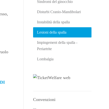
Sindromi del ginocchio
Disturbi Cranio-Mandibolari
s­so,
Instabilità della spalla
Lesioni della spalla
Impingement della spalla -
Periartrite
ruolo
Lombalgia
DI
Convenzioni