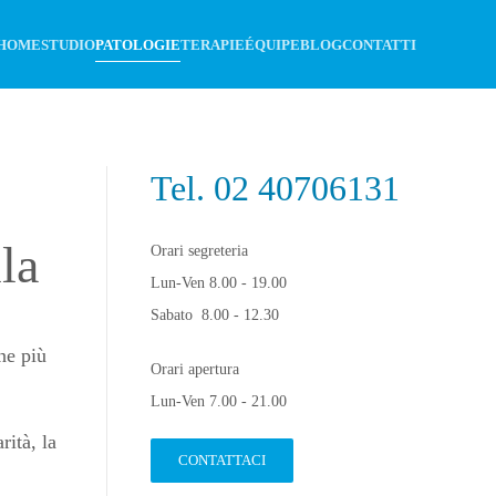
HOME
STUDIO
PATOLOGIE
TERAPIE
ÉQUIPE
BLOG
CONTATTI
Tel.
02 40706131
la
Orari segreteria
Lun-Ven 8.00 - 19.00
Sabato 8.00 - 12.30
ne più
Orari apertura
Lun-Ven 7.00 - 21.00
rità, la
CONTATTACI